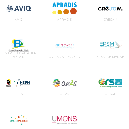
AVIQ
APRADIS
CRÉSAM
CENTRE HOSPITALIER
BÉLAIR
CNP SAINT-MARTIN
EPSM DE MARNE
HEPN
OR2S
ORSGE