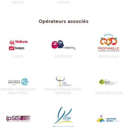
SIMILES
UMONS
Opérateurs associés
IWEPS
F2RSM PSY
PROFAMILLE
CENTRE
CENTRE HOSPITALIER
PSYCHIATRIQUE SAINT-
JEAN TITECA
BERNARD
ELAN ARGONAIS