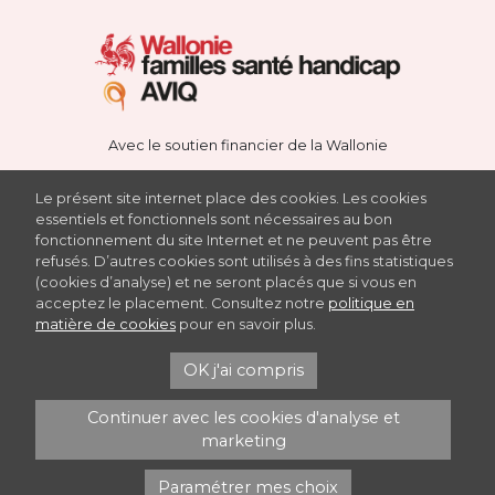
Avec le soutien financier de la Wallonie
Le présent site internet place des cookies. Les cookies
essentiels et fonctionnels sont nécessaires au bon
fonctionnement du site Internet et ne peuvent pas être
Avec le soutien du Fonds européen de développement
refusés. D’autres cookies sont utilisés à des fins statistiques
régional Met steun van het Europees Fonds voor Regionale
(cookies d’analyse) et ne seront placés que si vous en
Ontwikkeling
acceptez le placement. Consultez notre
politique en
matière de cookies
pour en savoir plus.
Haute Ecole de la Province de Namur
Rue Henri Blès 188-190, 5000 NAMUR
OK j'ai compris
recherche@hepn.province.namur.be
Continuer avec les cookies d'analyse et
marketing
Paramétrer mes choix