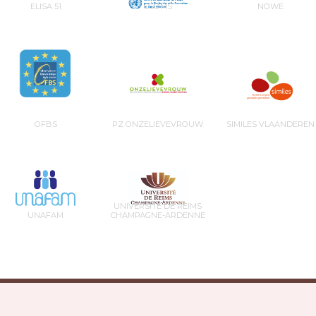
ELISA 51
CCOMS
NOWE
OFBS
PZ ONZELIEVEVROUW
SIMILES VLAANDEREN
UNIVERSITÉ DE REIMS
UNAFAM
CHAMPAGNE-ARDENNE