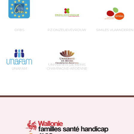
OFBS
PZ ONZELIEVEVROUW
SIMILES VLAANDEREN
UNIVERSITÉ DE REIMS
UNAFAM
CHAMPAGNE-ARDENNE