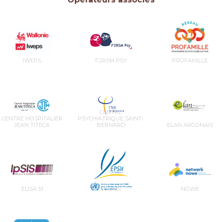
IWEPS
F2RSM PSY
PROFAMILLE
CENTRE
CENTRE HOSPITALIER
PSYCHIATRIQUE SAINT-
JEAN TITECA
BERNARD
ELAN ARGONAIS
ELISA 51
CCOMS
NOWE