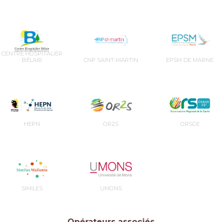
CENTRE HOSPITALIER
BÉLAIR
CNP SAINT-MARTIN
EPSM DE MARNE
HEPN
OR2S
ORSGE
SIMILES
UMONS
Opérateurs associés