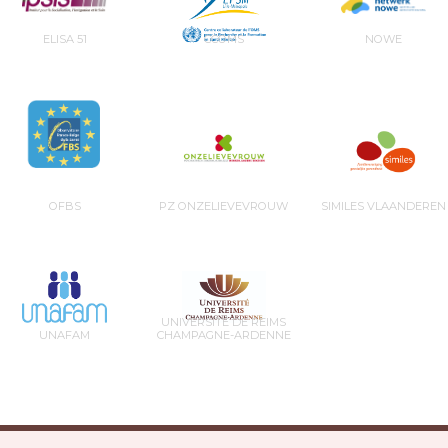
ELISA 51
CCOMS
NOWE
OFBS
PZ ONZELIEVEVROUW
SIMILES VLAANDEREN
UNIVERSITÉ DE REIMS
UNAFAM
CHAMPAGNE-ARDENNE