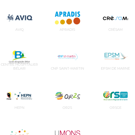
AVIQ
APRADIS
CRÉSAM
CENTRE HOSPITALIER
BÉLAIR
CNP SAINT-MARTIN
EPSM DE MARNE
HEPN
OR2S
ORSGE