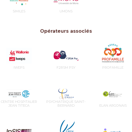
SIMILES
UMONS
Opérateurs associés
IWEPS
F2RSM PSY
PROFAMILLE
CENTRE
CENTRE HOSPITALIER
PSYCHIATRIQUE SAINT-
JEAN TITECA
BERNARD
ELAN ARGONAIS