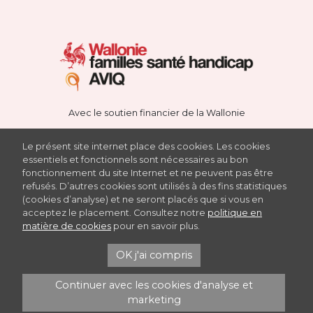
Avec le soutien financier de la Wallonie
Le présent site internet place des cookies. Les cookies
essentiels et fonctionnels sont nécessaires au bon
fonctionnement du site Internet et ne peuvent pas être
Avec le soutien du Fonds européen de développement
refusés. D’autres cookies sont utilisés à des fins statistiques
régional Met steun van het Europees Fonds voor Regionale
(cookies d’analyse) et ne seront placés que si vous en
Ontwikkeling
acceptez le placement. Consultez notre
politique en
matière de cookies
pour en savoir plus.
Haute Ecole de la Province de Namur
Rue Henri Blès 188-190, 5000 NAMUR
OK j'ai compris
recherche@hepn.province.namur.be
Continuer avec les cookies d'analyse et
marketing