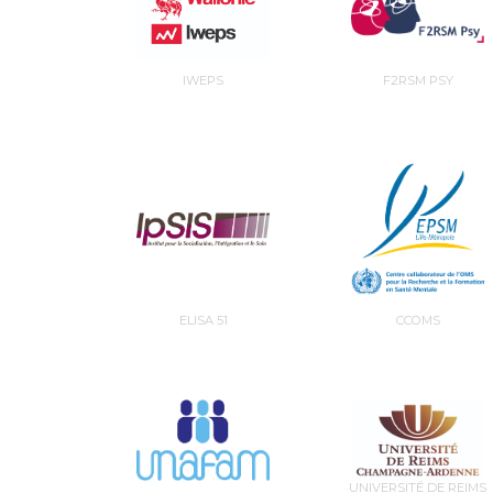
IWEPS
F2RSM PSY
ELISA 51
CCOMS
UNIVERSITÉ DE REIMS