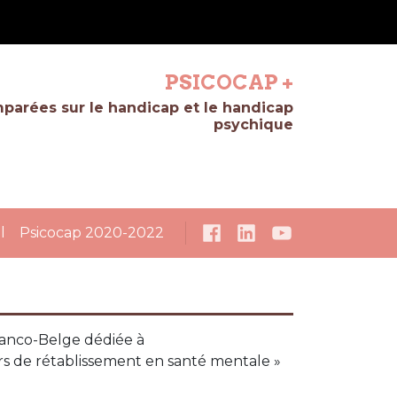
PSICOCAP +
mparées sur le handicap et le handicap
psychique
l
Psicocap 2020-2022
Franco-Belge dédiée à
rs de rétablissement en santé mentale »