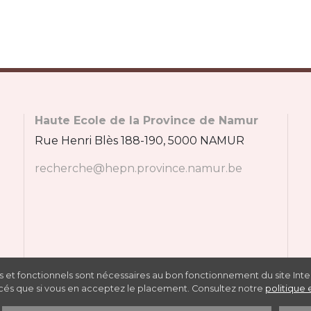
Haute Ecole de la Province de Namur
Rue Henri Blès 188-190, 5000 NAMUR
recherche@hepn.province.namur.be
ees
ls et fonctionnels sont nécessaires au bon fonctionnement du site Int
 placés que si vous en acceptez le placement. Consultez notre
politique