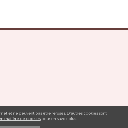
ernet et ne peuvent pas être refusés. D’autres cookies sont
 en matière de cookies
pour en savoir plus.